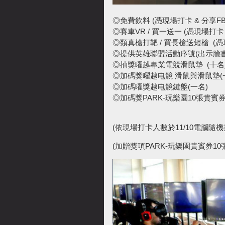
◎免費飲料 (憑現場打卡 & 分享F
◎賽車VR / 買一送一 (憑現場打卡
◎類真槍打靶 / 買長槍送短槍 (憑
◎提供英雄聯盟活動序號(出示臉
◎抽獎曜越專業電競滑鼠墊 (十名
◎加碼獎曜越电競 滑鼠與滑鼠墊(
◎加碼曜獎越电競鍵盤(一名)
◎加碼獎PARK-玩樂園10張貴賓券
(依現場打卡人數於11/10電腦隨
(加贈獎項PARK-玩樂園貴賓券1