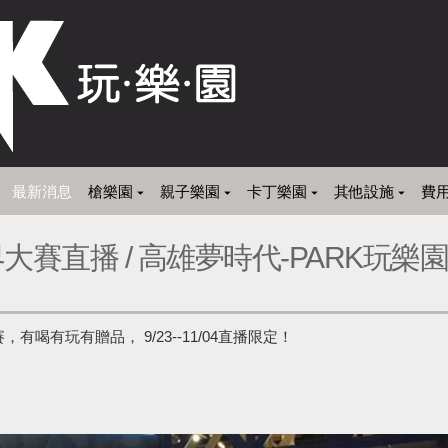
最新消息
槍樂園
親子樂園
卡丁樂園
其他設施
費
賽直播 / 高雄夢時代-PARK玩樂園
喝有玩有贈品， 9/23--11/04直播限定！