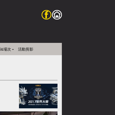
用&場次
活動剪影