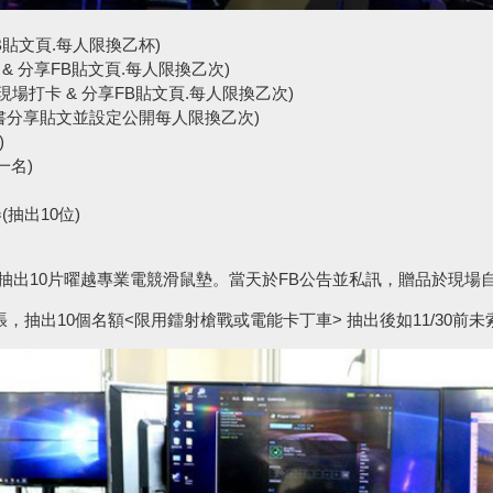
B貼文頁.每人限換乙杯)
 & 分享FB貼文頁.每人限換乙次)
現場打卡 & 分享FB貼文頁.每人限換乙次)
書分享貼文並設定公開每人限換乙次)
)
一名)
(抽出10位)
機抽出10片曜越專業電競滑鼠墊。當天於FB公告並私訊，贈品於現場自取
0張，抽出10個名額<限用鐳射槍戰或電能卡丁車> 抽出後如11/30前未